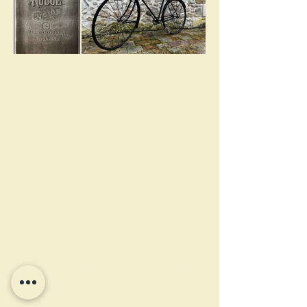
RUDGE
HISTOIRE
1893 c.
Coventry, Royaume-Uni
Cadre incliné, vélo "safety"
Vélo trouvé dans le sud-ouest de la
France