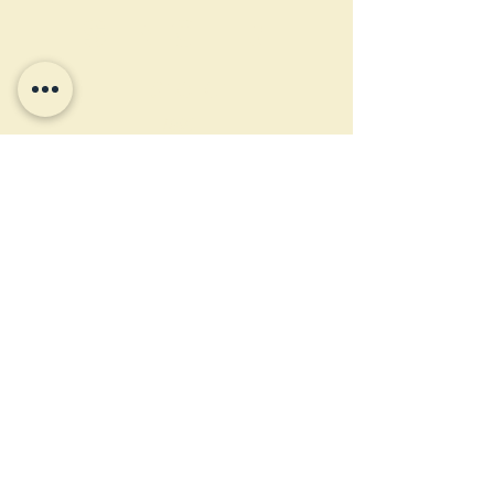
SINGER
HISTOIRE
1890
Coventry, Royaume-Uni
Safety bike
DESCRIPTION
Sublime exemplaire Royal Singer.
Mythique marque de Coventry, le
berceau du vélo moderne outre-
Manche.
Cadre et selle suspendus.
Rayonné droit.
Frein à cuillère.